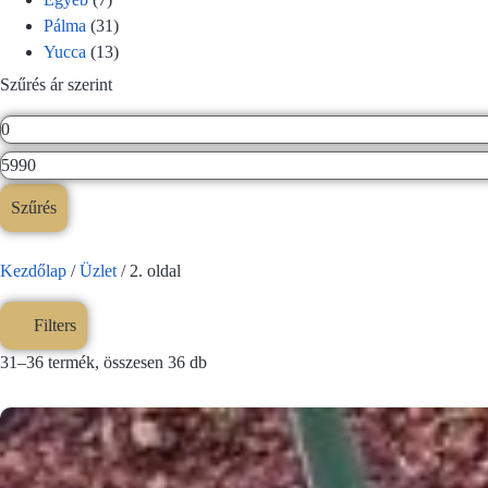
Pálma
(31)
Yucca
(13)
Szűrés ár szerint
Szűrés
Kezdőlap
/
Üzlet
/ 2. oldal
Filters
31–36 termék, összesen 36 db