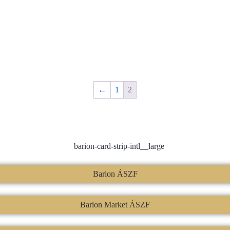
←
1
2
Barion ÁSZF
Barion Market ÁSZF