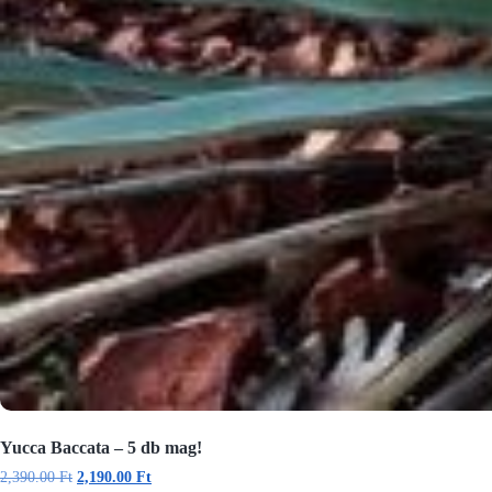
Yucca Baccata – 5 db mag!
2,390.00
Ft
2,190.00
Ft