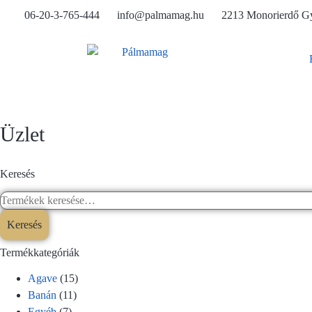
06-20-3-765-444
info@palmamag.hu
2213 Monorierdő Gy
Üzlet
Keresés
Keresés
Termékkategóriák
Agave
(15)
Banán
(11)
Egyéb
(7)