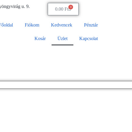
öngyvirág u. 9.
0
0.00
Ft
Főoldal
Fiókom
Kedvencek
Pénztár
Kosár
Üzlet
Kapcsolat