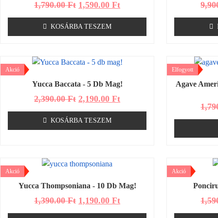
1,790.00
Ft
1,590.00
Ft
9,90
KOSÁRBA TESZEM
Akció
Elfogyott
Yucca Baccata - 5 Db Mag!
Agave Ameri
2,390.00
Ft
2,190.00
Ft
1,79
KOSÁRBA TESZEM
Akció
Akció
Yucca Thompsoniana - 10 Db Mag!
Ponciru
1,390.00
Ft
1,190.00
Ft
1,59