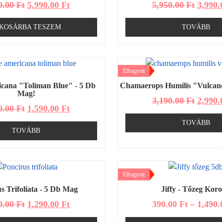
0.00
Ft
5,990.00
Ft
5,950.00
Ft
3,990
KOSÁRBA TESZEM
TOVÁBB
Elfogyott
cana "Toliman Blue" - 5 Db
Chamaerops Humilis "Vulcan
Mag!
3,190.00
Ft
2,990
0.00
Ft
1,590.00
Ft
TOVÁBB
TOVÁBB
Elfogyott
s Trifoliata - 5 Db Mag
Jiffy - Tőzeg Kor
0.00
Ft
1,290.00
Ft
390.00
Ft
–
1,490