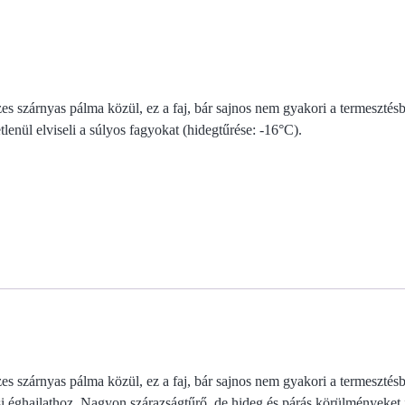
es szárnyas pálma közül, ez a faj, bár sajnos nem gyakori a termesztésb
tlenül elviseli a súlyos fagyokat (hidegtűrése: -16°C).
es szárnyas pálma közül, ez a faj, bár sajnos nem gyakori a termesztésb
i éghajlathoz. Nagyon szárazságtűrő, de hideg és párás körülményeket is