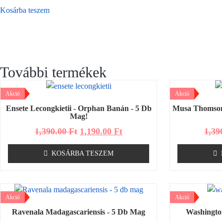
Kosárba teszem
További termékek
Akció
Akció
Ensete Lecongkietii - Orphan Banán - 5 Db
Musa Thomson
Mag!
1,390.00
Ft
1,190.00
Ft
1,39
KOSÁRBA TESZEM
Akció
Akció
Ravenala Madagascariensis - 5 Db Mag
Washingto