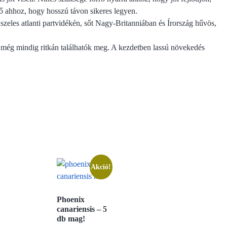
rő ahhoz, hogy hosszú távon sikeres legyen.
szeles atlanti partvidékén, sőt Nagy-Britanniában és Írország hűvös,
en még mindig ritkán találhatók meg. A kezdetben lassú növekedés
Akció!
Phoenix
canariensis – 5
db mag!