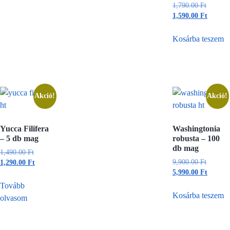
1,790.00
Ft
1,590.00
Ft
Kosárba teszem
Akció!
Akció!
Yucca Filifera
Washingtonia
– 5 db mag
robusta – 100
db mag
1,490.00
Ft
9,900.00
Ft
1,290.00
Ft
5,990.00
Ft
Tovább
Kosárba teszem
olvasom