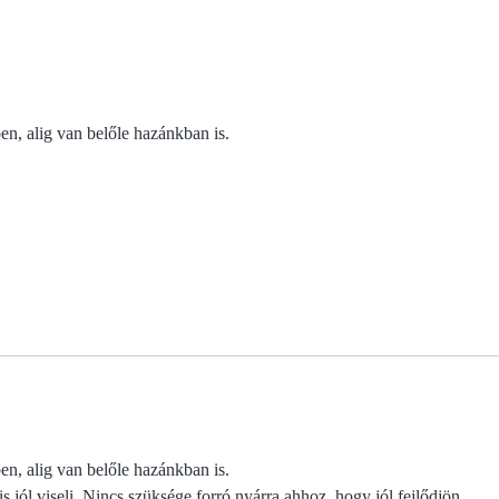
en, alig van belőle hazánkban is.
en, alig van belőle hazánkban is.
 jól viseli. Nincs szüksége forró nyárra ahhoz, hogy jól fejlődjön,