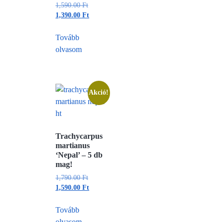
1,590.00
Ft
1,390.00
Ft
Tovább
olvasom
Akció!
Trachycarpus
martianus
‘Nepal’ – 5 db
mag!
1,790.00
Ft
1,590.00
Ft
Tovább
olvasom