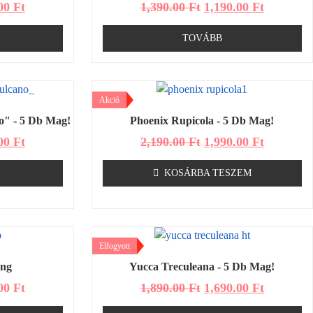
.00
Ft
1,390.00
Ft
1,190.00
Ft
TOVÁBB
Akció
o" - 5 Db Mag!
Phoenix Rupicola - 5 Db Mag!
.00
Ft
2,190.00
Ft
1,990.00
Ft
KOSÁRBA TESZEM
Elfogyott
ong
Yucca Treculeana - 5 Db Mag!
.00
Ft
1,890.00
Ft
1,690.00
Ft