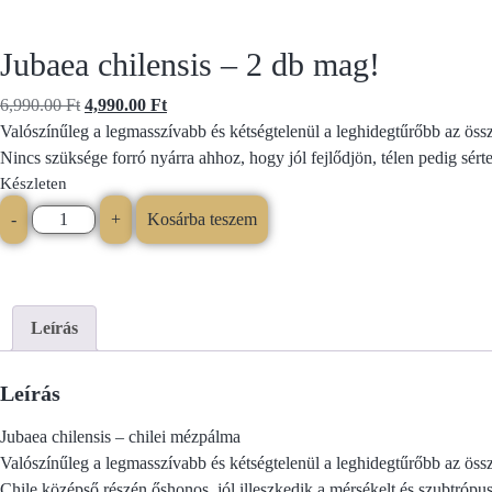
Jubaea chilensis – 2 db mag!
6,990.00
Ft
4,990.00
Ft
Valószínűleg a legmasszívabb és kétségtelenül a leghidegtűrőbb az össz
Nincs szüksége forró nyárra ahhoz, hogy jól fejlődjön, télen pedig sérte
Készleten
-
+
Kosárba teszem
Leírás
Leírás
Jubaea chilensis – chilei mézpálma
Valószínűleg a legmasszívabb és kétségtelenül a leghidegtűrőbb az össz
Chile középső részén őshonos, jól illeszkedik a mérsékelt és szubtrópus