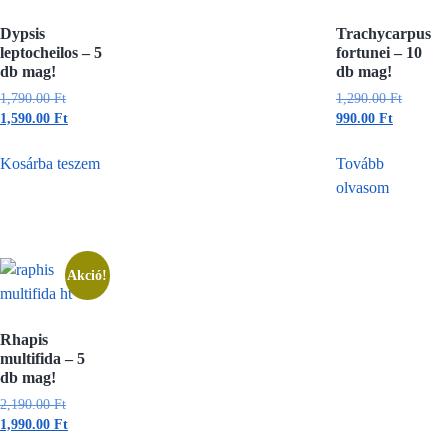
Dypsis
Trachycarpus
leptocheilos – 5
fortunei – 10
db mag!
db mag!
1,790.00
Ft
1,290.00
Ft
1,590.00
Ft
990.00
Ft
Kosárba teszem
Tovább
olvasom
Akció!
Rhapis
multifida – 5
db mag!
2,190.00
Ft
1,990.00
Ft