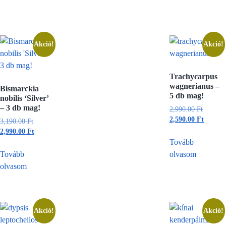
Akció!
Akció!
Trachycarpus
wagnerianus –
Bismarckia
5 db mag!
nobilis ‘Silver’
– 3 db mag!
2,990.00
Ft
2,590.00
Ft
3,190.00
Ft
2,990.00
Ft
Tovább
Tovább
olvasom
olvasom
Akció!
Akció!