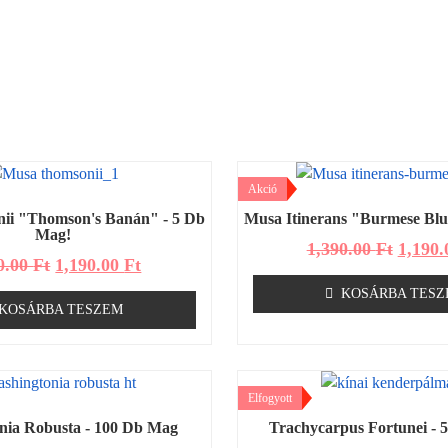
Akció
ii "Thomson's Banán" - 5 Db
Musa Itinerans "Burmese Blu
Mag!
1,390.00
Ft
1,190
0.00
Ft
1,190.00
Ft
KOSÁRBA TESZ
KOSÁRBA TESZEM
Elfogyott
nia Robusta - 100 Db Mag
Trachycarpus Fortunei - 