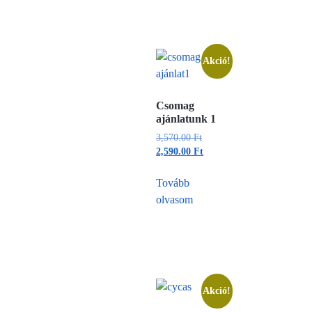
Akció!
Csomag
ajánlatunk 1
3,570.00
Ft
2,590.00
Ft
Tovább
olvasom
Akció!