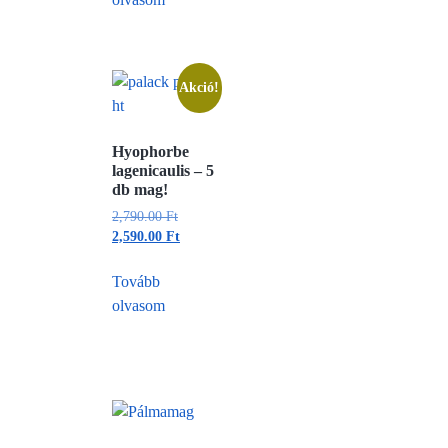
Akció!
Hyophorbe
lagenicaulis – 5
db mag!
2,790.00
Ft
2,590.00
Ft
Tovább
olvasom