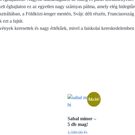
ékelt éghajlaton ez az egyetlen nagy szárnyas pálma, amely elég hidegtű
ztráliában, a Földközi-tenger mentén, Svájc déli részén, Franciaország 
 ezt a fajtát.
 növények keresettek és nagy értékűek, mivel a faiskolai kereskedelemb
Akció!
Sabal minor –
5 db mag!
1,590.00
Ft