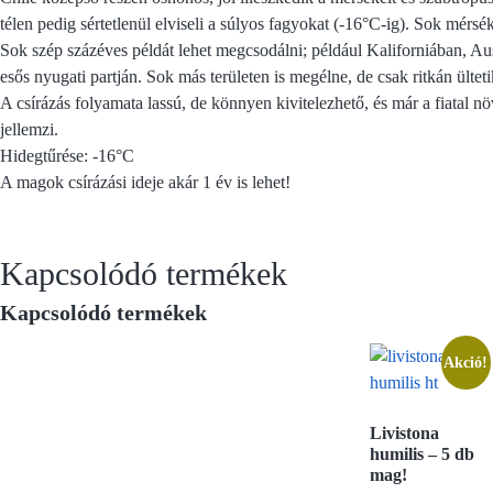
télen pedig sértetlenül elviseli a súlyos fagyokat (-16°C-ig). Sok mérs
Sok szép százéves példát lehet megcsodálni; például Kaliforniában, Aus
esős nyugati partján. Sok más területen is megélne, de csak ritkán ültetik
A csírázás folyamata lassú, de könnyen kivitelezhető, és már a fiatal
jellemzi.
Hidegtűrése: -16°C
A magok csírázási ideje akár 1 év is lehet!
Kapcsolódó termékek
Kapcsolódó termékek
Akció!
Livistona
humilis – 5 db
mag!