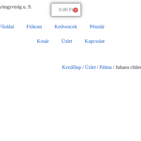
öngyvirág u. 9.
0.00
Ft
0
Főoldal
Fiókom
Kedvencek
Pénztár
Kosár
Üzlet
Kapcsolat
Kezdőlap
/
Üzlet
/
Pálma
/ Jubaea chile